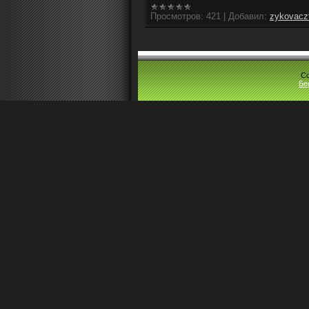
Просмотров:
421
|
Добавил:
zykovacz
Co
Бе