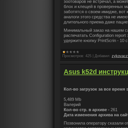
зоотоваров не встречал, а может
блох и клещей в проверенных ма
заботятся о своем имидже, вот 
аналоги этого средства не име
длительного приема даже пацие
Минимальный заказ на нашем са
распечатать Configuration repor
удержите кнопку PrintScrin - 10 
Просмотров:
425
|
Добавил:
zykovacz
Asus k52d инструк
Кол-во загрузок за все время 
5,489 Mb
Валерий
Кол-во стр. в архиве -
261
Дата изменения архива на сай
Позвонила оператору сказали о