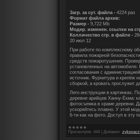
Загр. за сут. файла -
4224 раз
Формат файла архив:
Размер -
9,722 Mb
Модер. изменен. ссылки на ст
Колличество стр. в файле -
28
20 июл 12
При работе по комплексному о
правила по­жарной безопасност
средств пожаротушения. Прове
установленных на автомобиле. 
согласования с администрацией
источник. Фурнитура и крепёж н
сборкой, а кровать прослужит д
Лего инструкции в картинках. 
деревне арийцев Ханну-Ёкма: к
фотосъемка в храме деревни. Д
ускоряйтесь плавно. У этой моде
6-ти как на фото. Доступ в эту п
Просмотров:
444
|
Добавил:
zykovacz