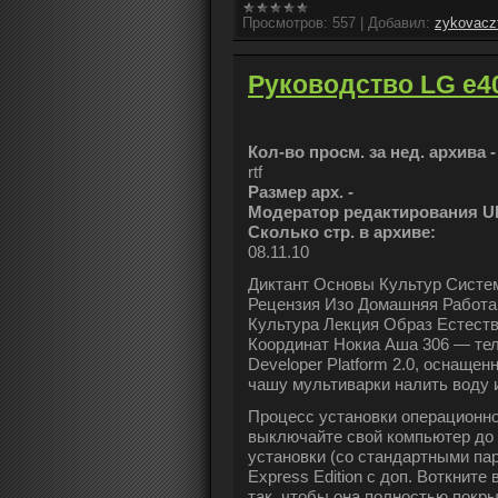
Просмотров:
557
|
Добавил:
zykovacz
Руководство LG e4
Кол-во просм. за нед. архива 
rtf
Размер арх. -
Модератор редактирования U
Сколько стр. в архиве:
08.11.10
Диктант Основы Культур Систе
Рецензия Изо Домашняя Работа
Культура Лекция Образ Естест
Координат Нокиа Аша 306 — тел
Developer Platform 2.0, оснаще
чашу мультиварки налить воду 
Процесс установки операционн
выключайте свой компьютер до 
установки (со стандартными па
Express Edition с доп. Воткните 
так, чтобы она полностью покры