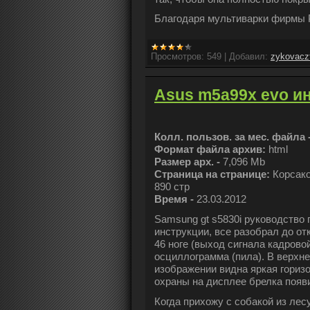
Благодаря мультиварки фирмы
Просмотров:
549
|
Добавил:
zykovacz
Asus m5a99x evo и
Колл. пользов. за мес. файла 
Формат файла архив:
html
Размер арх. -
7,096 Mb
Страница на странице:
Корсак
890 стр
Время -
23.03.2012
Samsung gt s5830i руководство 
инструкции, все разобрал до от
46 ноге (выход сигнала кадров
осциллограмма (пила). В верхне
изображении видна яркая гориз
охраны на дисплее брелка появ
Когда прихожу с собакой из лесу