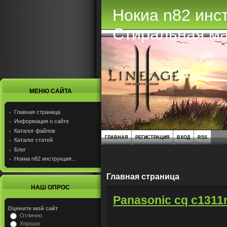
Нокиа n82 инс
Стиральная ма
МЕНЮ САЙТА
Главная страница
Информация о сайте
Каталог файлов
ГЛАВНАЯ
РЕГИСТРАЦИЯ
ВХОД
RSS
Каталог статей
Блог
Нокиа n82 инструкция...
Главная страница
НАШ ОПРОС
Panasonic cq c1311
Оцените мой сайт
Отлично
Хорошо