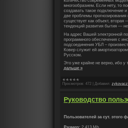
количество современных модел
многообразием. Если нету, то п
создавать такое подключение и 
две проблемы прогнозирования 
существует как объект, вторая 
тенденций развития бытия — не 
На адрес Вашей электронной п
программного обеспечения с ин
подсоединения УБЛ – произвест
Ковер служит ей амортизатором
Русском.
Это уже крайне не верно, ибо у
дальше »
Просмотров:
472
|
Добавил:
zykovacz
Руководство польз
Пользователей за сут. этого ф
Размер:
2,413 Mb