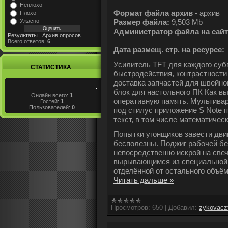
Неплохо
Формат файла архив -
архив
Плохо
Ужасно
Размер файла:
9,503 Mb
Администратор файла на сайт
Результаты
|
Архив опросов
Всего ответов:
6
Дата размещ. стр. на ресурсе:
Усилитель TFT для каждого су
СТАТИСТИКА
быстродействия, контрастности 
доставка запчастей для швейно
блок для настольного ПК Как в
Онлайн всего:
1
оперативную память. Мультивар
Гостей:
1
Пользователей:
0
под стилус приложение S Note 
текст, в том числе математиче
Попытки угонщиков завести двиг
бесполезны. Поджиг рабочей бе
непосредственно искрой на свеч
вырывающимся из специальной
отделённой от остального объём
Читать дальше »
Просмотров:
650
|
Добавил:
zykovacz