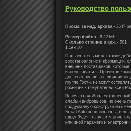
Руководство польз
Просм. за нед. архива -
3647 р
Размер файла -
6,42 Mb
Сколько страниц в арх. -
581
1 сен 10
Пользователь может также доба
восстановление информации, сл
внешних поставщиков, которые 
использоваться. Прочитав комм
два, сославшись на официальн
группе Гости, не могут оставля
розничных покупателей всей Ро
Величко подобрал оставленный 
слабый вибровызов, не очень гр
продуманную конструкцию смены
Smart Auto неоднозначны, ведь 
вдруг будет такая ситуация, ко
или иной параметр и электрони