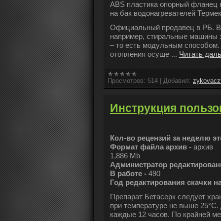
ABS пластика опорный фланец н
на бак водонагревателей Термекс
Официальный продавец в РБ. Вс
например, стиральные машины 
– то есть модульным способом.
отопления осуще
...
Читать дал
Просмотров:
514
|
Добавил:
zykovacz
Инструкция пользо
Кол-во рецензий за неделю эт
Формат файла архив -
архив
1,886 Mb
Администратор редактирования
В работе -
490
Год редактирования скачки на
Препарат Бетасерк следует хра
при температуре не выше 25°С. 
каждые 12 часов. По крайней ме