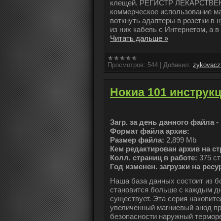
клещей. РЕГИСТР ЛЕКАРСТВЕ
коммерческое использование ма
воткнуть адаптеры в розетки в 
из них кабель с Интернетом, а 
Читать дальше »
Просмотров:
544
|
Добавил:
zykovacz
Нокиа 101 инструк
Загр. за день данного файла -
Формат файла архив:
Размер файла:
2,899 Mb
Кем редактирован архив на ст
Колл. страниц в работе:
375 ст
Год изменен. загрузки на ресу
Наша база данных состоит из б
становится больше с каждым дн
существует. Эта серия накопит
увеличенный магниевый анод п
безопасности наружный термор